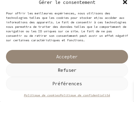
Gérer le consentement
gamme ou le concevoir de A à Z.
Pour offrir les meilleures expériences, nous utilisons des
Les possibilités sont nombreuses,
technologies telles que les cookies pour stocker et/ou accéder aux
n’hésitez pas à me contacter pour
informations des appareils. Le fait de consentir à ces technologies
en discuter.
nous permettra de traiter des données telles que le comportement de
navigation ou les ID uniques sur ce site. Le fait de ne pas
Ils m’ont fait confiance
: Hôtel
consentir ou de retirer son consentement peut avoir un effet négatif
sur certaines caractéristiques et fonctions.
Cap Estel, Café Petit Monsieur,
Jeanne Antibes, Zielinska Fournil,
Paper Plane, l’Envolée des
Accepter
couleurs, Restaurant Georges Blanc
…
Refuser
Préférences
CONTACT
Politique de cookies
Politique de confidentialité