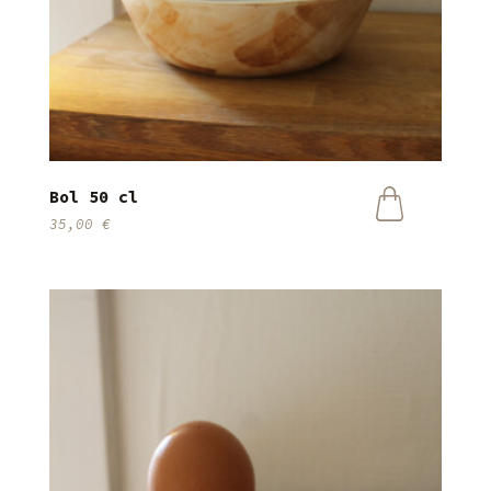
Bol 50 cl
35,00
€