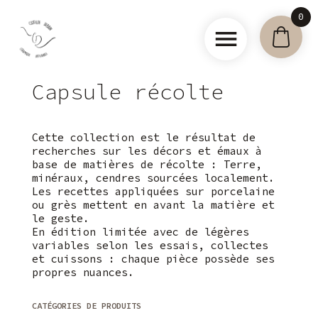
Skip
0
to
content
Clotilde
Capsule récolte
Debain –
Céramique
artisanale
Cette collection est le résultat de
recherches sur les décors et émaux à
base de matières de récolte : Terre,
minéraux, cendres sourcées localement.
Les recettes appliquées sur porcelaine
ou grès mettent en avant la matière et
le geste.
En édition limitée avec de légères
variables selon les essais, collectes
et cuissons : chaque pièce possède ses
propres nuances.
CATÉGORIES DE PRODUITS