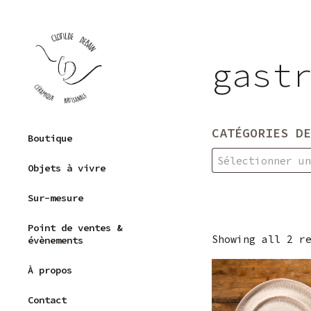
Skip
to
content
gast
Clotilde Debain –
CATÉGORIES DE
Boutique
Céramique
Grès
artisanale
Sélectionner u
Objets à vivre
Porcelaine
Sur-mesure
Capsule
récolte
Point de ventes &
Showing all 2 r
Pièces uniques
évènements
À propos
Contact