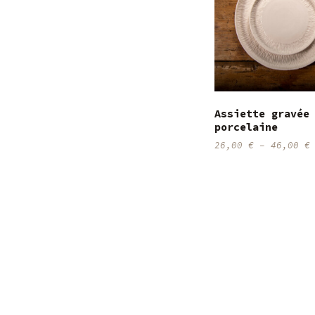
Assiette gravée
porcelaine
26,00
€
–
46,00
€