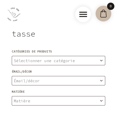
Skip
0
to
content
Clotilde
tasse
Debain –
Céramique
artisanale
CATÉGORIES DE PRODUITS
Sélectionner une catégorie
ÉMAIL/DÉCOR
Émail/décor
MATIÈRE
Matière