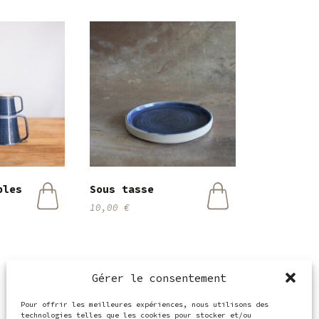
bles
Sous tasse
10,00
€
Ce
Ce
produit
produit
a
a
plusieurs
plusieurs
variations.
variations.
Gérer le consentement
Les
Les
options
options
Pour offrir les meilleures expériences, nous utilisons des
peuvent
peuvent
technologies telles que les cookies pour stocker et/ou