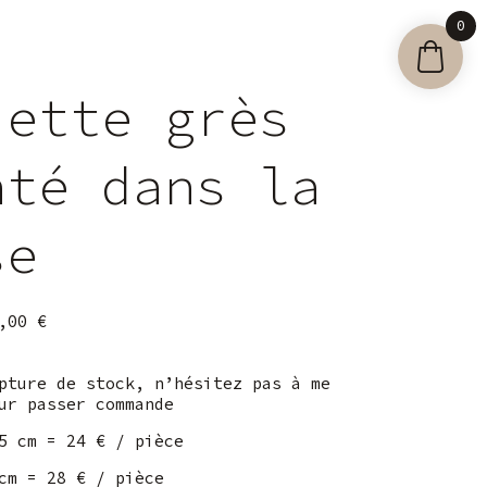
0
iette grès
nté dans la
se
5,00
€
pture de stock, n’hésitez pas à me
ur passer commande
5 cm = 24 € / pièce
cm = 28 € / pièce