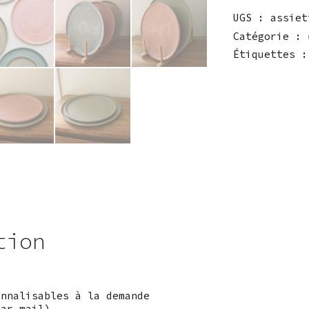
la
masse
UGS :
assiet
Catégorie :
Étiquettes 
tion
onnalisables à la demande
par mail)