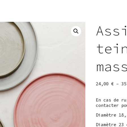
Ass
tei
mas
24,00
€
–
3
En cas de ru
contacter po
Diamètre 18,
Diamètre 23 