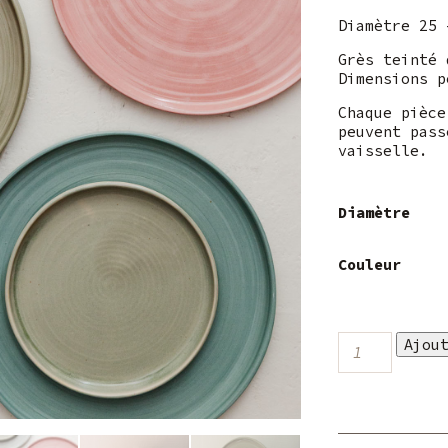
Diamètre 25 
Grès teinté 
Dimensions p
Chaque pièce
peuvent pass
vaisselle.
Diamètre
Couleur
quantité
Ajou
de
Assiette
grès
teinté
dans