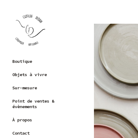
Skip
to
content
Clotilde Debain –
Boutique
Céramique
Grès
artisanale
Objets à vivre
Porcelaine
Sur-mesure
Capsule
récolte
Point de ventes &
Pièces uniques
évènements
À propos
Contact