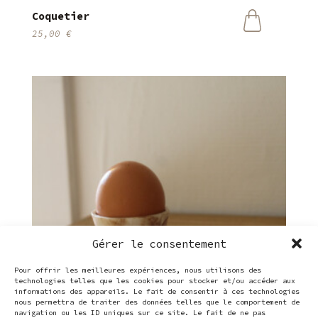
Coquetier
25,00
€
Ce
produit
a
plusieurs
variations.
Les
options
peuvent
être
choisies
sur
la
page
du
produit
Gérer le consentement
Pour offrir les meilleures expériences, nous utilisons des
technologies telles que les cookies pour stocker et/ou accéder aux
informations des appareils. Le fait de consentir à ces technologies
nous permettra de traiter des données telles que le comportement de
navigation ou les ID uniques sur ce site. Le fait de ne pas