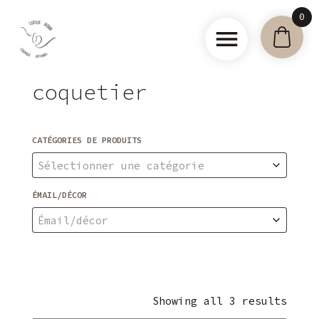
Skip
0
to
content
Clotilde
coquetier
Debain –
Céramique
artisanale
CATÉGORIES DE PRODUITS
Sélectionner une catégorie
ÉMAIL/DÉCOR
Émail/décor
Showing all 3 results