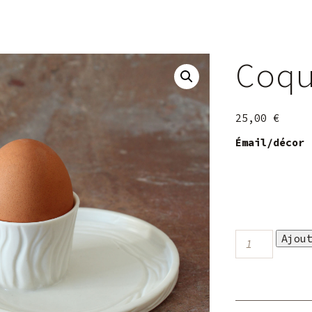
Coq
25,00
€
Émail/décor
quantité
Ajou
de
Coquetier