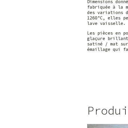
Dimensions donn
fabriquée à la 
des variations 
1260°C, elles p
lave vaisselle.
Les pièces en p
glaçure brillan
satiné / mat su
émaillage qui f
Produ