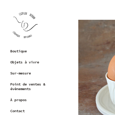
Skip
to
content
Clotilde Debain –
Boutique
Céramique
Grès
artisanale
Objets à vivre
Porcelaine
Sur-mesure
Capsule
récolte
Point de ventes &
Pièces uniques
évènements
À propos
Contact