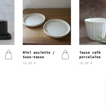
Mini assiette /
Tasse café
e
Sous-tasse
porcelaine
Ce
16,00
€
18,00
€
produit
a
plusieurs
variations.
Les
options
peuvent
être
choisies