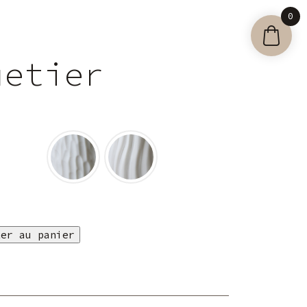
0
uetier
ter au panier