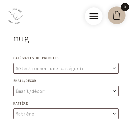
Skip
0
to
content
Clotilde
mug
Debain –
Céramique
artisanale
CATÉGORIES DE PRODUITS
Sélectionner une catégorie
ÉMAIL/DÉCOR
Émail/décor
MATIÈRE
Matière