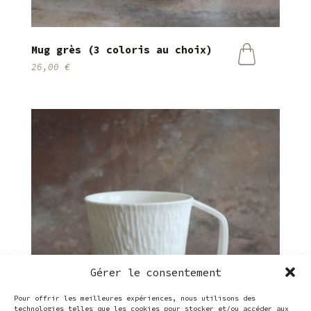
Mug grès (3 coloris au choix)
26,00
€
Ce
produit
a
plusieurs
variations.
Les
options
peuvent
être
choisies
sur
la
page
du
produit
Gérer le consentement
Pour offrir les meilleures expériences, nous utilisons des
technologies telles que les cookies pour stocker et/ou accéder aux