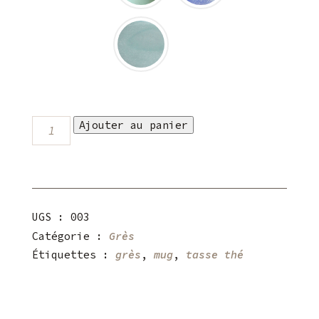
quantité
Ajouter au panier
de
Mug
grès
(3
coloris
au
choix)
UGS :
003
Catégorie :
Grès
Étiquettes :
grès
,
mug
,
tasse thé