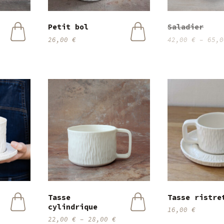
du
du
produit
produit
Petit bol
Saladier
26,00
€
42,00
€
–
65,
Tasse
Tasse ristre
cylindrique
16,00
€
Ce
Ce
22,00
€
–
28,00
€