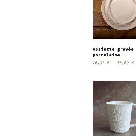
Assiette gravée
porcelaine
26,00
€
–
46,00
€