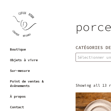
Skip
to
content
porc
Clotilde Debain –
CATÉGORIES DE
Boutique
Céramique
Grès
artisanale
Sélectionner u
Objets à vivre
Porcelaine
Sur-mesure
Capsule
récolte
Point de ventes &
Showing all 13 
Pièces uniques
évènements
À propos
Contact