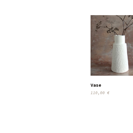
Vase
110,00
€