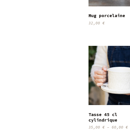
Mug porcelaine
32,00
€
Tasse 45 cl
cylindrique
35,00
€
–
60,00
€