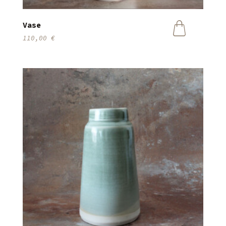
Vase
110,00
€