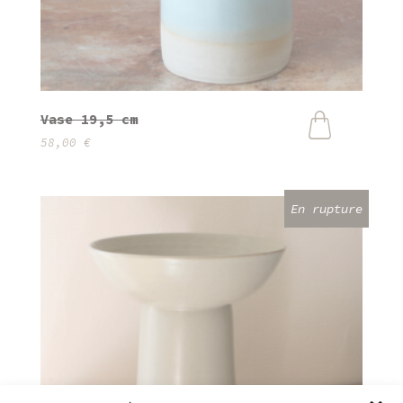
Vase 19,5 cm
58,00
€