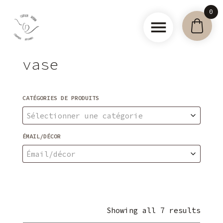
Skip
0
to
content
Clotilde
vase
Debain –
Céramique
artisanale
CATÉGORIES DE PRODUITS
Sélectionner une catégorie
ÉMAIL/DÉCOR
Émail/décor
Showing all 7 results