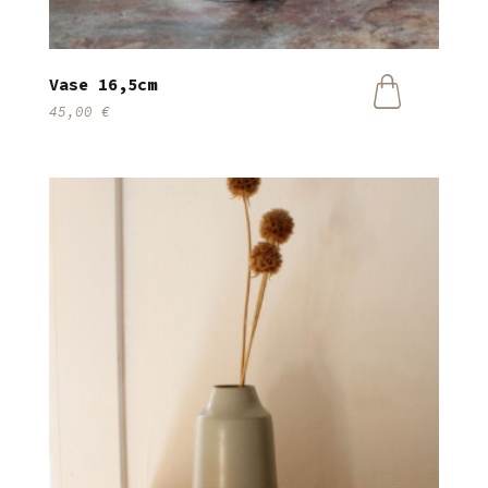
Vase 16,5cm
45,00
€