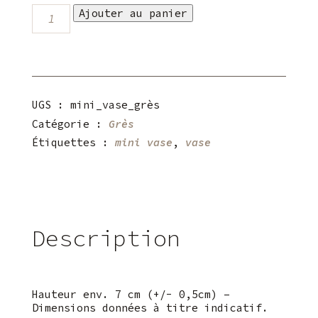
quantité
Ajouter au panier
de
Mini
vase
UGS :
mini_vase_grès
Catégorie :
Grès
Étiquettes :
mini vase
,
vase
Description
Hauteur env. 7 cm (+/- 0,5cm) –
Dimensions données à titre indicatif.