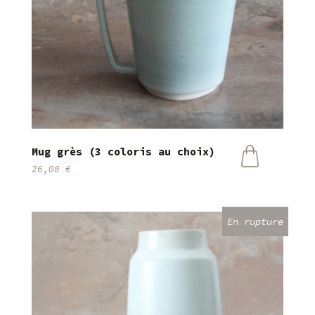
Mug grès (3 coloris au choix)
26,00
€
Ce
produit
a
plusieurs
variations.
Les
options
peuvent
être
choisies
sur