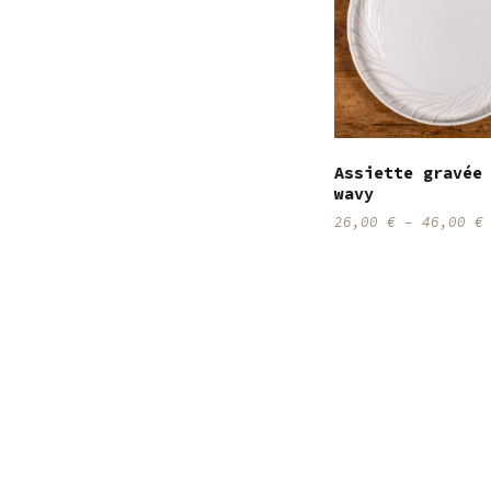
Assiette gravée
wavy
26,00
€
–
46,00
€