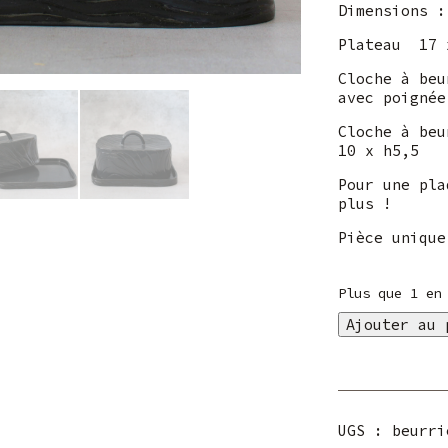
Dimensions :
Plateau 17 
Cloche à beu
avec poignée
Cloche à beu
10 x h5,5
Pour une pla
plus !
Pièce unique
Plus que 1 en
quantité
Ajouter au 
de
Beurrier
porcelaine
noire
UGS :
beurri