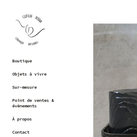
Skip
to
content
Clotilde Debain –
Boutique
Céramique
Grès
artisanale
Objets à vivre
Porcelaine
Sur-mesure
Capsule
récolte
Point de ventes &
Pièces uniques
évènements
À propos
Contact