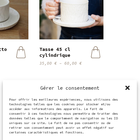
tto
Tasse 45 cl
cylindrique
Ce
35,00
€
–
60,00
€
produit
a
plusieurs
variations.
Gérer le consentement
Les
options
Pour offrir les meilleures expériences, nous utilisons des
peuvent
technologies telles que les cookies pour stocker et/ou
accéder aux informations des appareils. Le fait de
être
consentir à ces technologies nous permettra de traiter des
choisies
données telles que le comportement de navigation ou les ID
sur
uniques sur ce site. Le fait de ne pas consentir ou de
retirer son consentement peut avoir un effet négatif sur
la
certaines caractéristiques et fonctions.
page