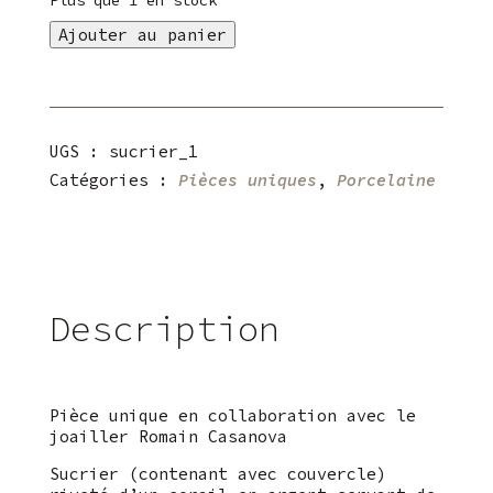
Plus que 1 en stock
quantité
Ajouter au panier
de
Sucrier
porcelaine
&
argent
UGS :
sucrier_1
Catégories :
Pièces uniques
,
Porcelaine
Description
Pièce unique en collaboration avec le
joailler Romain Casanova
Sucrier (contenant avec couvercle)