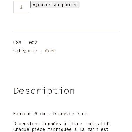
quantité
Ajouter au panier
de
Tasse
café
grès
UGS :
002
Catégorie :
Grès
Description
Hauteur 6 cm – Diamètre 7 cm
Dimensions données à titre indicatif.
Chaque pièce fabriquée à la main est