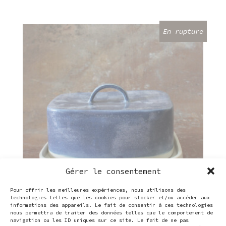
Ce
produit
a
plusieurs
variations.
Les
options
peuvent
être
choisies
sur
la
page
du
produit
Gérer le consentement
Pour offrir les meilleures expériences, nous utilisons des
technologies telles que les cookies pour stocker et/ou accéder aux
informations des appareils. Le fait de consentir à ces technologies
nous permettra de traiter des données telles que le comportement de
Beurrier grès avec poignée
navigation ou les ID uniques sur ce site. Le fait de ne pas